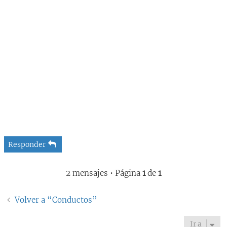
Responder
2 mensajes • Página
1
de
1
Volver a “Conductos”
Ir a