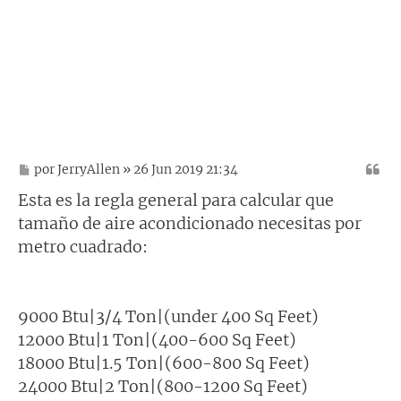
M
por
JerryAllen
» 26 Jun 2019 21:34
e
n
Esta es la regla general para calcular que
s
tamaño de aire acondicionado necesitas por
a
j
metro cuadrado:
e
9000 Btu|3/4 Ton|(under 400 Sq Feet)
12000 Btu|1 Ton|(400-600 Sq Feet)
18000 Btu|1.5 Ton|(600-800 Sq Feet)
24000 Btu|2 Ton|(800-1200 Sq Feet)