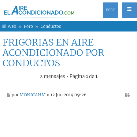
FORO
Web
Foro
Conductos
FRIGORIAS EN AIRE
ACONDICIONADO POR
CONDUCTOS
2 mensajes • Página
1
de
1
M
por
MONICAHM
» 12 Jun 2019 09:26
e
n
s
a
j
e