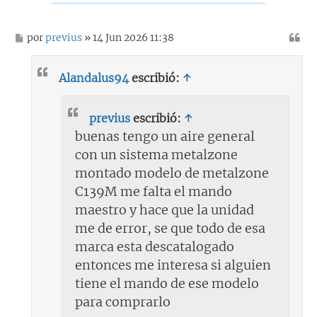
M
por
previus
» 14 Jun 2026 11:38
e
n
s
Alandalus94
escribió:
↑
a
j
e
previus
escribió:
↑
buenas tengo un aire general
con un sistema metalzone
montado modelo de metalzone
C139M me falta el mando
maestro y hace que la unidad
me de error, se que todo de esa
marca esta descatalogado
entonces me interesa si alguien
tiene el mando de ese modelo
para comprarlo