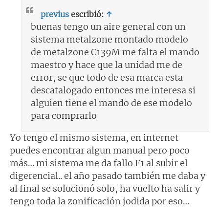
n
s
previus
escribió:
↑
a
j
buenas tengo un aire general con un
e
sistema metalzone montado modelo
de metalzone C139M me falta el mando
maestro y hace que la unidad me de
error, se que todo de esa marca esta
descatalogado entonces me interesa si
alguien tiene el mando de ese modelo
para comprarlo
Yo tengo el mismo sistema, en internet
puedes encontrar algun manual pero poco
más… mi sistema me da fallo F1 al subir el
digerencial.. el año pasado también me daba y
al final se solucionó solo, ha vuelto ha salir y
tengo toda la zonificación jodida por eso…