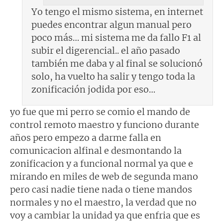
Yo tengo el mismo sistema, en internet
puedes encontrar algun manual pero
poco más… mi sistema me da fallo F1 al
subir el digerencial.. el año pasado
también me daba y al final se solucionó
solo, ha vuelto ha salir y tengo toda la
zonificación jodida por eso…
yo fue que mi perro se comio el mando de
control remoto maestro y funciono durante
años pero empezo a darme falla en
comunicacion alfinal e desmontando la
zonificacion y a funcional normal ya que e
mirando en miles de web de segunda mano
pero casi nadie tiene nada o tiene mandos
normales y no el maestro, la verdad que no
voy a cambiar la unidad ya que enfria que es