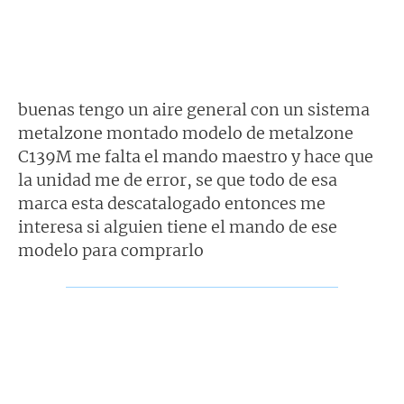
buenas tengo un aire general con un sistema
metalzone montado modelo de metalzone
C139M me falta el mando maestro y hace que
la unidad me de error, se que todo de esa
marca esta descatalogado entonces me
interesa si alguien tiene el mando de ese
modelo para comprarlo