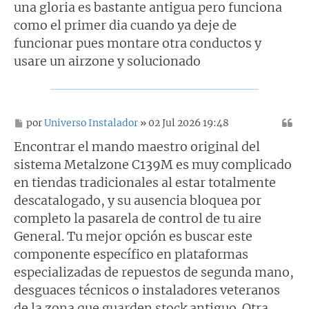
una gloria es bastante antigua pero funciona
como el primer dia cuando ya deje de
funcionar pues montare otra conductos y
usare un airzone y solucionado
M
por
Universo Instalador
» 02 Jul 2026 19:48
e
n
Encontrar el mando maestro original del
s
sistema Metalzone C139M es muy complicado
a
j
en tiendas tradicionales al estar totalmente
e
descatalogado, y su ausencia bloquea por
completo la pasarela de control de tu aire
General. Tu mejor opción es buscar este
componente específico en plataformas
especializadas de repuestos de segunda mano,
desguaces técnicos o instaladores veteranos
de la zona que guarden stock antiguo. Otra