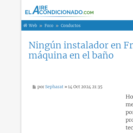
Web
Foro
Conductos
Ningún instalador en Fr
máquina en el baño
M
por
Sepharat
» 14 Oct 2024 21:35
e
n
Ho
s
me
a
j
po
e
pr
te