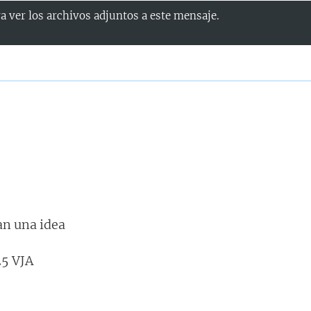
a ver los archivos adjuntos a este mensaje.
an una idea
25 VJA