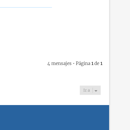
4 mensajes • Página
1
de
1
Ir a