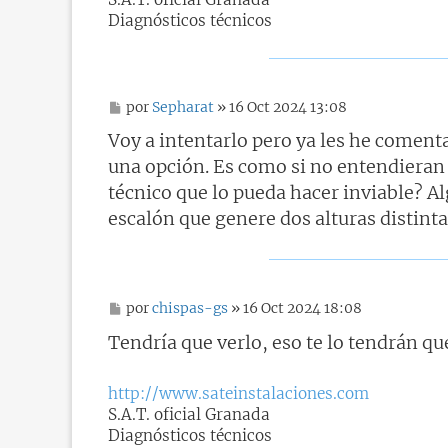
Diagnósticos técnicos
M
por
Sepharat
» 16 Oct 2024 13:08
e
n
Voy a intentarlo pero ya les he coment
s
una opción. Es como si no entendieran e
a
j
técnico que lo pueda hacer inviable? Al
e
escalón que genere dos alturas distint
M
por
chispas-gs
» 16 Oct 2024 18:08
e
n
Tendría que verlo, eso te lo tendrán qu
s
a
j
http://www.sateinstalaciones.com
e
S.A.T. oficial Granada
Diagnósticos técnicos