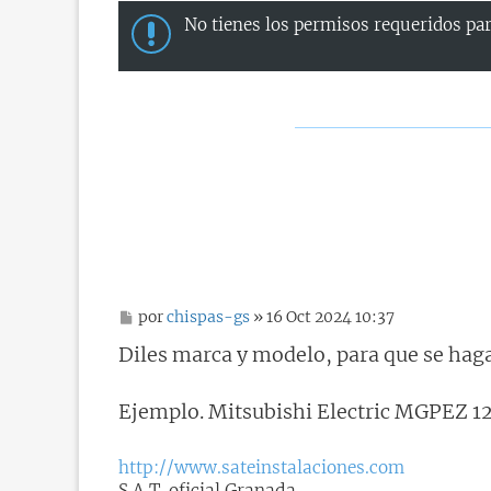
No tienes los permisos requeridos par
M
por
chispas-gs
» 16 Oct 2024 10:37
e
n
Diles marca y modelo, para que se hag
s
a
j
Ejemplo. Mitsubishi Electric MGPEZ 1
e
http://www.sateinstalaciones.com
S.A.T. oficial Granada