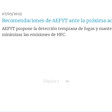
07/05/2023
Recomendaciones de AEFYT ante la próxima act
AEFYT propone la detección temprana de fugas y mante
minimizar las emisiones de HFC.
Siguiente página
Página 1
››